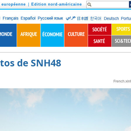
n européenne
|
Edition nord-américaine
tos de SNH48
French.xin