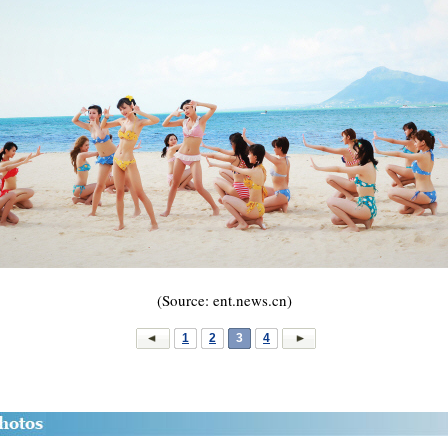
(Source: ent.news.cn)
1
2
3
4