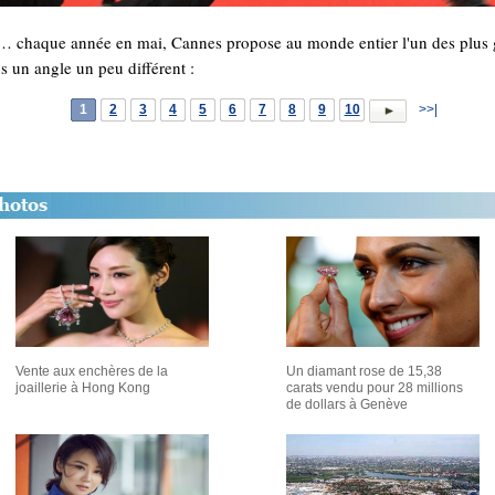
chaque année en mai, Cannes propose au monde entier l'un des plus g
 un angle un peu différent :
1
2
3
4
5
6
7
8
9
10
>>|
Vente aux enchères de la
Un diamant rose de 15,38
joaillerie à Hong Kong
carats vendu pour 28 millions
de dollars à Genève