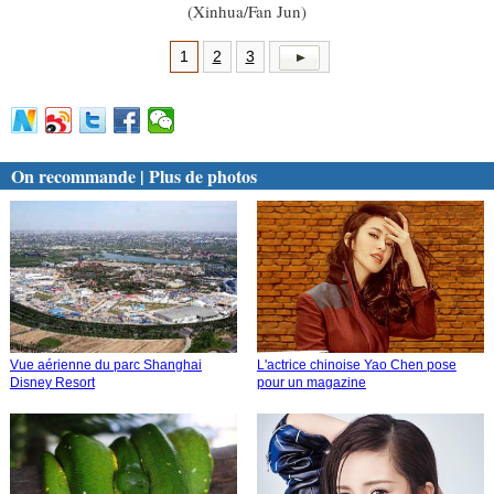
(Xinhua/Fan Jun)
1
2
3
On recommande | Plus de photos
Vue aérienne du parc Shanghai
L'actrice chinoise Yao Chen pose
Disney Resort
pour un magazine