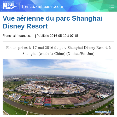
french.xinhuanet.com
Vue aérienne du parc Shanghai
CHINE
MONDE
Disney Resort
AFRIQUE
ÉCONOMIE
French.xinhuanet.com
| Publié le 2016-05-19 à 07:15
CULTURE
SOCIÉTÉ
Photos prises le 17 mai 2016 du parc Shanghai Disney Resort, à
Shanghai (est de la Chine) (Xinhua/Fan Jun)
SANTÉ
SPORTS
SCI&TECH
PLANÈTE
TOURISME
DOCUMENTS
DOSSIERS
PHOTOS
VIDÉOS