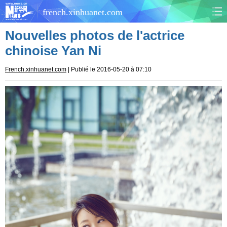
french.xinhuanet.com
Nouvelles photos de l'actrice
CHINE
MONDE
chinoise Yan Ni
AFRIQUE
ÉCONOMIE
French.xinhuanet.com
| Publié le 2016-05-20 à 07:10
CULTURE
SOCIÉTÉ
SANTÉ
SPORTS
SCI&TECH
PLANÈTE
TOURISME
DOCUMENTS
DOSSIERS
PHOTOS
VIDÉOS