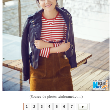
(Source de photo: xinhuanet.com)
1
2
3
4
5
6
7