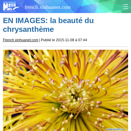
french.xinhuanet.com
EN IMAGES: la beauté du
CHINE
MONDE
chrysanthème
AFRIQUE
ÉCONOMIE
French.xinhuanet.com
| Publié le 2015-11-08 à 07:44
CULTURE
SOCIÉTÉ
SANTÉ
SPORTS
SCI&TECH
PLANÈTE
TOURISME
DOCUMENTS
DOSSIERS
PHOTOS
VIDÉOS