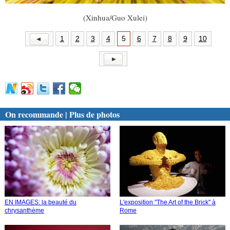
(Xinhua/Guo Xulei)
1
2
3
4
5
6
7
8
9
10
On recommande | Plus de photos
EN IMAGES: la beauté du
L'exposition "The Art of the Brick" à
chrysanthème
Rome