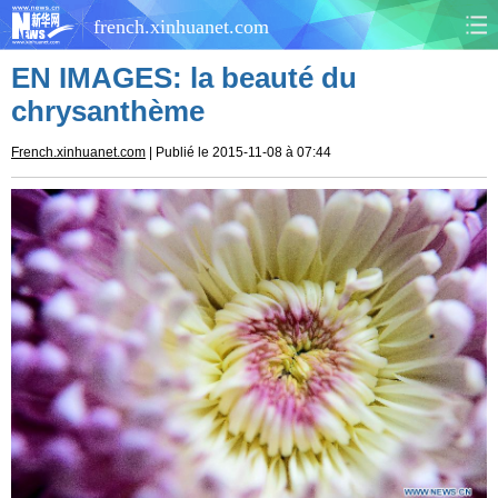
french.xinhuanet.com
EN IMAGES: la beauté du
CHINE
MONDE
chrysanthème
AFRIQUE
ÉCONOMIE
French.xinhuanet.com
| Publié le 2015-11-08 à 07:44
CULTURE
SOCIÉTÉ
SANTÉ
SPORTS
SCI&TECH
PLANÈTE
TOURISME
DOCUMENTS
DOSSIERS
PHOTOS
VIDÉOS