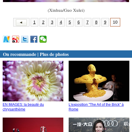
(Xinhua/Guo Xulei)
1
2
3
4
5
6
7
8
9
10
On recommande | Plus de photos
EN IMAGES: la beauté du
L'exposition "The Art of the Brick" à
chrysanthème
Rome