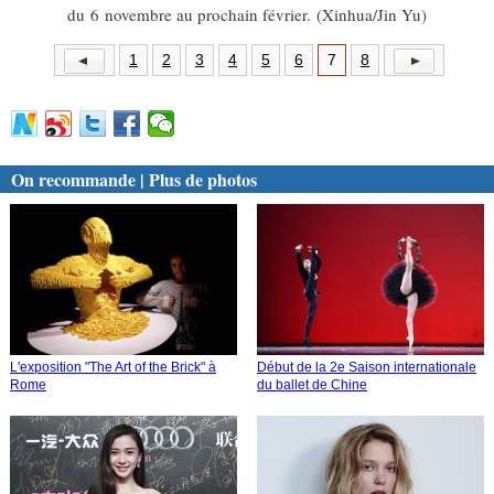
du 6 novembre au prochain février. (Xinhua/Jin Yu)
1
2
3
4
5
6
7
8
On recommande | Plus de photos
L'exposition "The Art of the Brick" à
Début de la 2e Saison internationale
Rome
du ballet de Chine