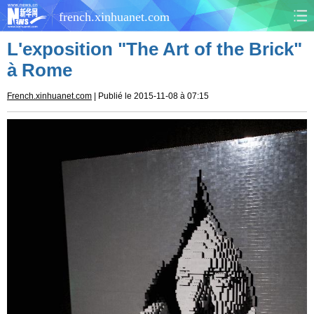
french.xinhuanet.com
L'exposition "The Art of the Brick"
CHINE
MONDE
à Rome
AFRIQUE
ÉCONOMIE
French.xinhuanet.com
| Publié le 2015-11-08 à 07:15
CULTURE
SOCIÉTÉ
SANTÉ
SPORTS
SCI&TECH
PLANÈTE
TOURISME
DOCUMENTS
DOSSIERS
PHOTOS
VIDÉOS