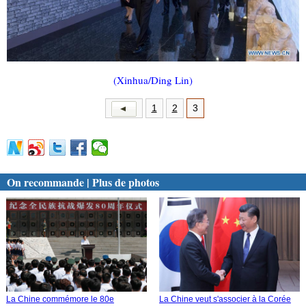
(Xinhua/Ding Lin)
1
2
3
On recommande | Plus de photos
La Chine commémore le 80e
La Chine veut s'associer à la Corée