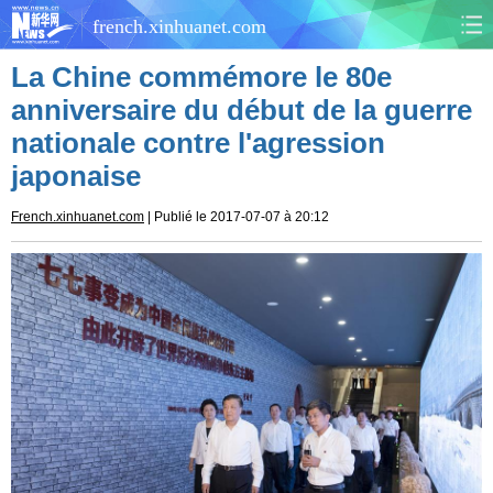
french.xinhuanet.com
La Chine commémore le 80e
CHINE
MONDE
anniversaire du début de la guerre
nationale contre l'agression
AFRIQUE
ÉCONOMIE
japonaise
CULTURE
SOCIÉTÉ
French.xinhuanet.com
| Publié le 2017-07-07 à 20:12
SANTÉ
SPORTS
SCI&TECH
PLANÈTE
TOURISME
DOCUMENTS
DOSSIERS
PHOTOS
VIDÉOS