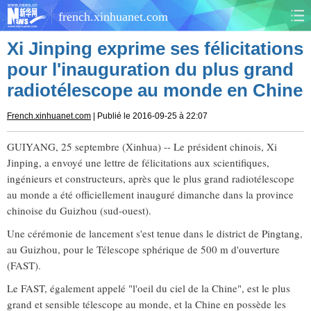
french.xinhuanet.com
Xi Jinping exprime ses félicitations
CHINE
MONDE
pour l'inauguration du plus grand
radiotélescope au monde en Chine
AFRIQUE
ÉCONOMIE
French.xinhuanet.com
| Publié le 2016-09-25 à 22:07
CULTURE
SOCIÉTÉ
GUIYANG, 25 septembre (Xinhua) -- Le président chinois, Xi
SANTÉ
SPORTS
Jinping, a envoyé une lettre de félicitations aux scientifiques,
ingénieurs et constructeurs, après que le plus grand radiotélescope
SCI&TECH
PLANÈTE
au monde a été officiellement inauguré dimanche dans la province
chinoise du Guizhou (sud-ouest).
TOURISME
DOCUMENTS
Une cérémonie de lancement s'est tenue dans le district de Pingtang,
au Guizhou, pour le Télescope sphérique de 500 m d'ouverture
DOSSIERS
PHOTOS
(FAST).
Le FAST, également appelé "l'oeil du ciel de la Chine", est le plus
VIDÉOS
grand et sensible télescope au monde, et la Chine en possède les