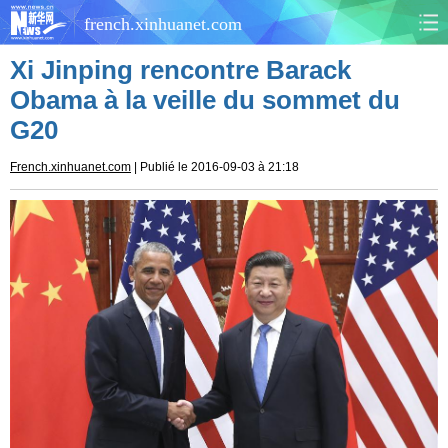
french.xinhuanet.com
Xi Jinping rencontre Barack
CHINE
MONDE
Obama à la veille du sommet du
G20
AFRIQUE
ÉCONOMIE
French.xinhuanet.com
| Publié le 2016-09-03 à 21:18
CULTURE
SOCIÉTÉ
SANTÉ
SPORTS
SCI&TECH
PLANÈTE
TOURISME
DOCUMENTS
DOSSIERS
PHOTOS
VIDÉOS