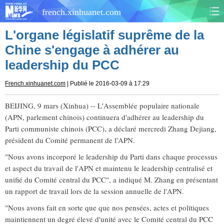
french.xinhuanet.com
L'organe législatif suprême de la
CHINE
MONDE
Chine s'engage à adhérer au
leadership du PCC
AFRIQUE
ÉCONOMIE
French.xinhuanet.com
| Publié le 2016-03-09 à 17:29
CULTURE
SOCIÉTÉ
BEIJING, 9 mars (Xinhua) -- L'Assemblée populaire nationale
SANTÉ
SPORTS
(APN, parlement chinois) continuera d'adhérer au leadership du
Parti communiste chinois (PCC), a déclaré mercredi Zhang Dejiang,
SCI&TECH
PLANÈTE
président du Comité permanent de l'APN.
"Nous avons incorporé le leadership du Parti dans chaque processus
TOURISME
DOCUMENTS
et aspect du travail de l'APN et maintenu le leadership centralisé et
unifié du Comité central du PCC", a indiqué M. Zhang en présentant
DOSSIERS
PHOTOS
un rapport de travail lors de la session annuelle de l'APN.
"Nous avons fait en sorte que que nos pensées, actes et politiques
VIDÉOS
maintiennent un degré élevé d'unité avec le Comité central du PCC