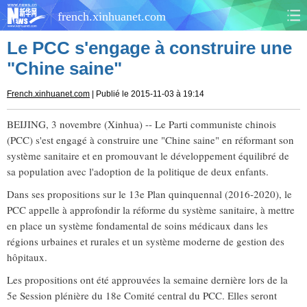
french.xinhuanet.com
Le PCC s'engage à construire une
CHINE
MONDE
"Chine saine"
AFRIQUE
ÉCONOMIE
French.xinhuanet.com
| Publié le 2015-11-03 à 19:14
CULTURE
SOCIÉTÉ
BEIJING, 3 novembre (Xinhua) -- Le Parti communiste chinois
(PCC) s'est engagé à construire une "Chine saine" en réformant son
système sanitaire et en promouvant le développement équilibré de
SANTÉ
SPORTS
sa population avec l'adoption de la politique de deux enfants.
SCI&TECH
PLANÈTE
Dans ses propositions sur le 13e Plan quinquennal (2016-2020), le
PCC appelle à approfondir la réforme du système sanitaire, à mettre
en place un système fondamental de soins médicaux dans les
TOURISME
DOCUMENTS
régions urbaines et rurales et un système moderne de gestion des
hôpitaux.
DOSSIERS
PHOTOS
Les propositions ont été approuvées la semaine dernière lors de la
5e Session plénière du 18e Comité central du PCC. Elles seront
VIDÉOS