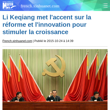
french.xinhuanet.com
Li Keqiang met l'accent sur la
CHINE
MONDE
réforme et l'innovation pour
stimuler la croissance
AFRIQUE
ÉCONOMIE
French.xinhuanet.com
| Publié le 2015-10-24 à 14:39
CULTURE
SOCIÉTÉ
SANTÉ
SPORTS
SCI&TECH
PLANÈTE
TOURISME
DOCUMENTS
DOSSIERS
PHOTOS
VIDÉOS