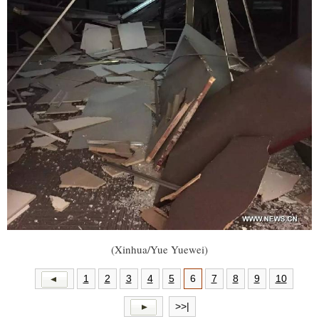
(Xinhua/Yue Yuewei)
1
2
3
4
5
6
7
8
9
10
>>|