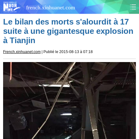
french.xinhuanet.com
Le bilan des morts s'alourdit à 17
CHINE
MONDE
suite à une gigantesque explosion
à Tianjin
AFRIQUE
ÉCONOMIE
French.xinhuanet.com
| Publié le 2015-08-13 à 07:18
CULTURE
SOCIÉTÉ
SANTÉ
SPORTS
SCI&TECH
PLANÈTE
TOURISME
DOCUMENTS
DOSSIERS
PHOTOS
VIDÉOS