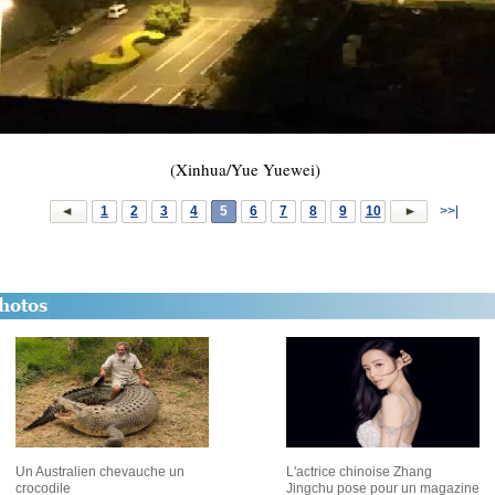
(Xinhua/Yue Yuewei)
1
2
3
4
5
6
7
8
9
10
>>|
Un Australien chevauche un
L'actrice chinoise Zhang
crocodile
Jingchu pose pour un magazine