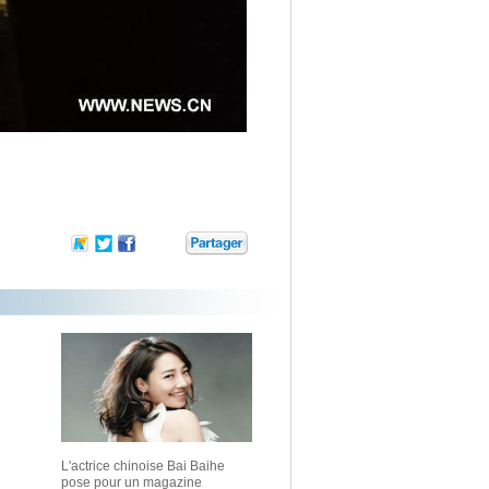
L'actrice chinoise Bai Baihe
pose pour un magazine