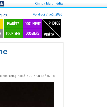
Xinhua Multimédia
ne
huanet.com
| Publié le 2015-08-13 à 07:18