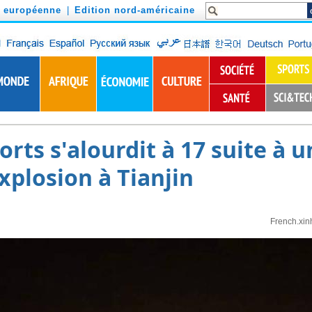
n européenne
|
Edition nord-américaine
orts s'alourdit à 17 suite à u
xplosion à Tianjin
French.xin