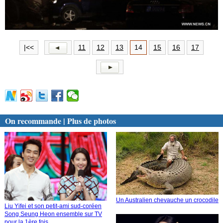
|<<
11
12
13
14
15
16
17
On recommande | Plus de photos
Un Australien chevauche un crocodile
Liu Yifei et son petit-ami sud-coréen
Song Seung Heon ensemble sur TV
pour la 1ère fois