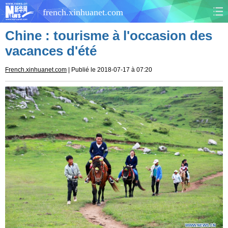
french.xinhuanet.com
Chine : tourisme à l'occasion des
CHINE
MONDE
vacances d'été
AFRIQUE
ÉCONOMIE
French.xinhuanet.com
| Publié le 2018-07-17 à 07:20
CULTURE
SOCIÉTÉ
SANTÉ
SPORTS
SCI&TECH
PLANÈTE
TOURISME
DOCUMENTS
DOSSIERS
PHOTOS
VIDÉOS