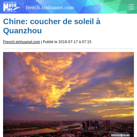
french.xinhuanet.com
Chine: coucher de soleil à
CHINE
MONDE
Quanzhou
AFRIQUE
ÉCONOMIE
French.xinhuanet.com
| Publié le 2018-07-17 à 07:15
CULTURE
SOCIÉTÉ
SANTÉ
SPORTS
SCI&TECH
PLANÈTE
TOURISME
DOCUMENTS
DOSSIERS
PHOTOS
VIDÉOS