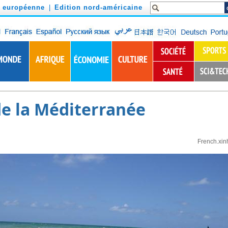
n européenne
|
Edition nord-américaine
 de la Méditerranée
French.xin