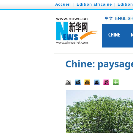
')
Accueil
|
Edition africaine
|
Editio
Chine: paysag