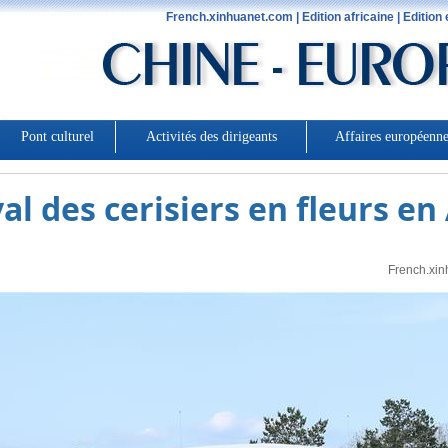
val des cerisiers en fleurs e
French.xin