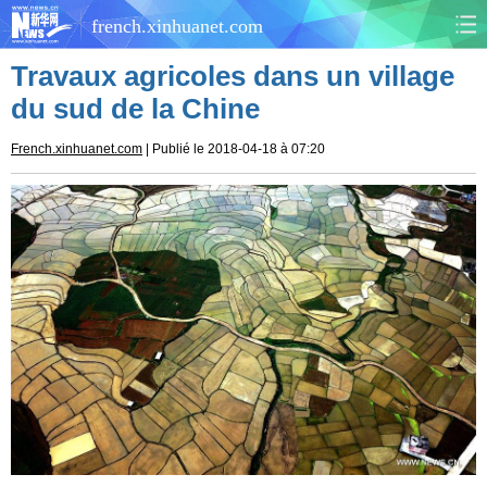
french.xinhuanet.com
Travaux agricoles dans un village
CHINE
MONDE
du sud de la Chine
AFRIQUE
ÉCONOMIE
French.xinhuanet.com
| Publié le 2018-04-18 à 07:20
CULTURE
SOCIÉTÉ
SANTÉ
SPORTS
SCI&TECH
PLANÈTE
TOURISME
DOCUMENTS
DOSSIERS
PHOTOS
VIDÉOS