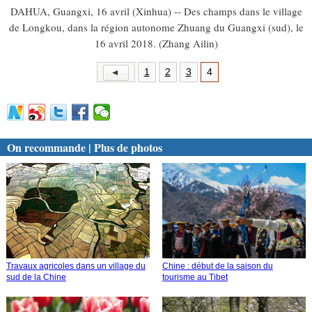
DAHUA, Guangxi, 16 avril (Xinhua) -- Des champs dans le village
de Longkou, dans la région autonome Zhuang du Guangxi (sud), le
16 avril 2018. (Zhang Ailin)
1
2
3
4
On recommande | Plus de photos
Travaux agricoles dans un village du
Chine : début de la saison du
sud de la Chine
tourisme au Tibet