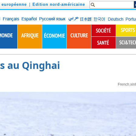
n européenne
|
Edition nord-américaine
ks au Qinghai
French.xin