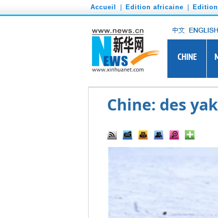
')
Accueil
|
Edition africaine
|
Editio
Chine: des ya