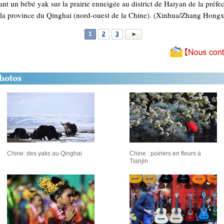
ant un bébé yak sur la prairie enneigée au district de Haiyan de la préfe
la province du Qinghai (nord-ouest de la Chine). (Xinhua/Zhang Hong
1
2
3
Chine: des yaks au Qinghai
Chine : poiriers en fleurs à
Tianjin