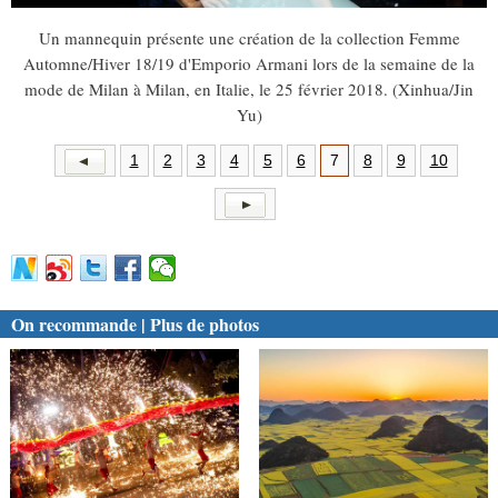
Un mannequin présente une création de la collection Femme
Automne/Hiver 18/19 d'Emporio Armani lors de la semaine de la
mode de Milan à Milan, en Italie, le 25 février 2018. (Xinhua/Jin
Yu)
1
2
3
4
5
6
7
8
9
10
On recommande | Plus de photos