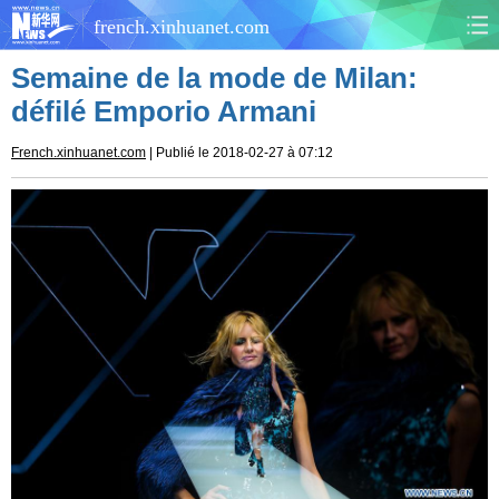
french.xinhuanet.com
Semaine de la mode de Milan:
CHINE
MONDE
défilé Emporio Armani
AFRIQUE
ÉCONOMIE
French.xinhuanet.com
| Publié le 2018-02-27 à 07:12
CULTURE
SOCIÉTÉ
SANTÉ
SPORTS
SCI&TECH
PLANÈTE
TOURISME
DOCUMENTS
DOSSIERS
PHOTOS
VIDÉOS