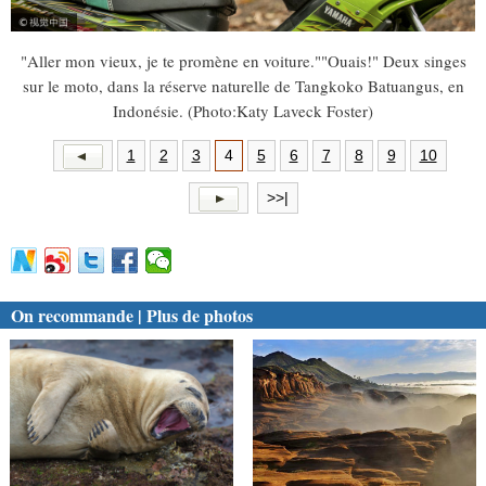
"Aller mon vieux, je te promène en voiture.""Ouais!" Deux singes
sur le moto, dans la réserve naturelle de Tangkoko Batuangus, en
Indonésie. (Photo:Katy Laveck Foster)
1
2
3
4
5
6
7
8
9
10
>>|
On recommande | Plus de photos