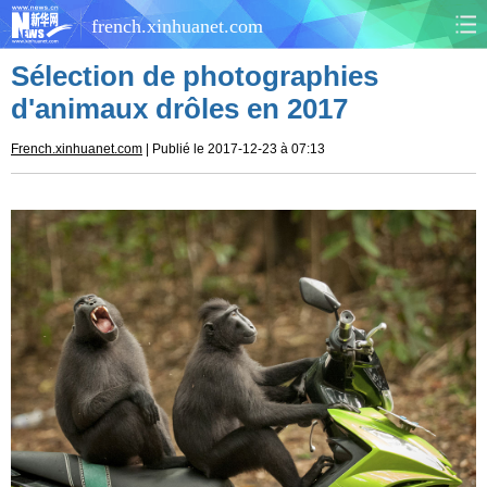
french.xinhuanet.com
Sélection de photographies
CHINE
MONDE
d'animaux drôles en 2017
AFRIQUE
ÉCONOMIE
French.xinhuanet.com
| Publié le 2017-12-23 à 07:13
CULTURE
SOCIÉTÉ
SANTÉ
SPORTS
SCI&TECH
PLANÈTE
TOURISME
DOCUMENTS
DOSSIERS
PHOTOS
VIDÉOS