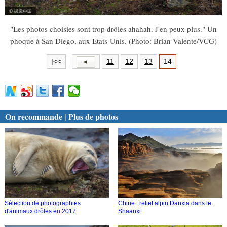
"Les photos choisies sont trop drôles ahahah. J'en peux plus." Un
phoque à San Diego, aux Etats-Unis. (Photo: Brian Valente/VCG)
|<<
11
12
13
14
On recommande | Plus de photos
Sélection de photographies
Chine : relief alpin Danxia dans le
d'animaux drôles en 2017
Shaanxi