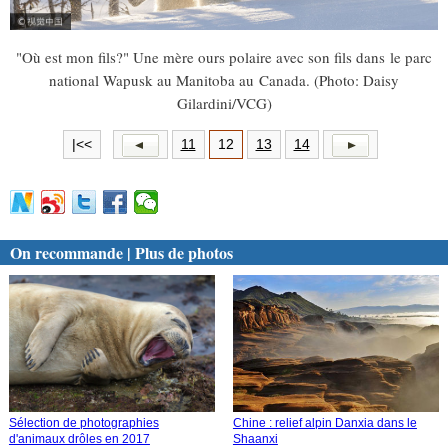
"Où est mon fils?" Une mère ours polaire avec son fils dans le parc
national Wapusk au Manitoba au Canada. (Photo: Daisy
Gilardini/VCG)
|<<
11
12
13
14
On recommande | Plus de photos
Sélection de photographies
Chine : relief alpin Danxia dans le
d'animaux drôles en 2017
Shaanxi