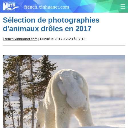
french.xinhuanet.com
Sélection de photographies
CHINE
MONDE
d'animaux drôles en 2017
AFRIQUE
ÉCONOMIE
French.xinhuanet.com
| Publié le 2017-12-23 à 07:13
CULTURE
SOCIÉTÉ
SANTÉ
SPORTS
SCI&TECH
PLANÈTE
TOURISME
DOCUMENTS
DOSSIERS
PHOTOS
VIDÉOS