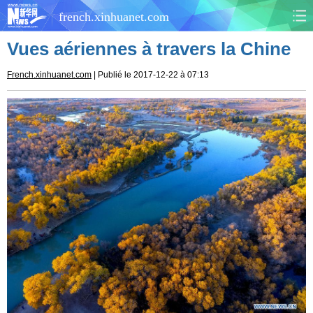
french.xinhuanet.com
Vues aériennes à travers la Chine
CHINE
MONDE
French.xinhuanet.com
| Publié le 2017-12-22 à 07:13
AFRIQUE
ÉCONOMIE
CULTURE
SOCIÉTÉ
SANTÉ
SPORTS
SCI&TECH
PLANÈTE
TOURISME
DOCUMENTS
DOSSIERS
PHOTOS
VIDÉOS