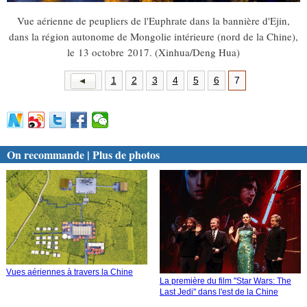
Vue aérienne de peupliers de l'Euphrate dans la bannière d'Ejin,
dans la région autonome de Mongolie intérieure (nord de la Chine),
le 13 octobre 2017. (Xinhua/Deng Hua)
1
2
3
4
5
6
7
On recommande | Plus de photos
Vues aériennes à travers la Chine
La première du film "Star Wars: The
Last Jedi" dans l'est de la Chine