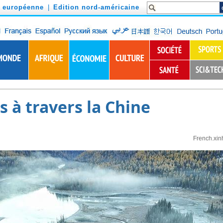
n européenne
|
Edition nord-américaine
 à travers la Chine
French.xin