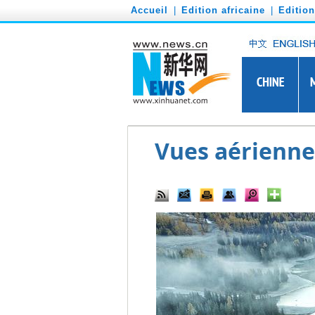
')
Accueil
|
Edition africaine
|
Editio
Vues aériennes