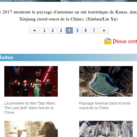
re 2017 montrant le paysage d'automne au site touristique de Kanas, da
Xinjiang (nord-ouest de la Chine). (Xinhua/Liu Xu)
1
2
3
4
5
6
7
La première du film "Star Wars:
Paysage hivernal dans le nord-
The Last Jedi" dans l'est de la
ouest de la Chine
Chine