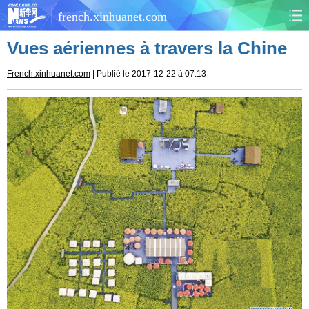
french.xinhuanet.com
Vues aériennes à travers la Chine
CHINE
MONDE
French.xinhuanet.com
| Publié le 2017-12-22 à 07:13
AFRIQUE
ÉCONOMIE
CULTURE
SOCIÉTÉ
SANTÉ
SPORTS
SCI&TECH
PLANÈTE
TOURISME
DOCUMENTS
DOSSIERS
PHOTOS
VIDÉOS