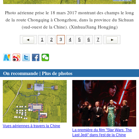
Photo aérienne prise le 18 mars 2017 montrant des champs le long
de la route Chongqing à Chongzhou, dans la province du Sichuan
(sud-ouest de la Chine). (Xinhua/Jiang Hongjing)
1
2
3
4
5
6
7
On recommande | Plus de photos
Vues aériennes à travers la Chine
La première du film "Star Wars: The
Last Jedi" dans l'est de la Chine