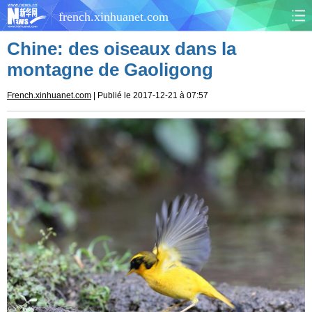
french.xinhuanet.com
Chine: des oiseaux dans la
CHINE
MONDE
montagne de Gaoligong
AFRIQUE
ÉCONOMIE
French.xinhuanet.com
| Publié le 2017-12-21 à 07:57
CULTURE
SOCIÉTÉ
SANTÉ
SPORTS
SCI&TECH
PLANÈTE
TOURISME
DOCUMENTS
DOSSIERS
PHOTOS
VIDÉOS