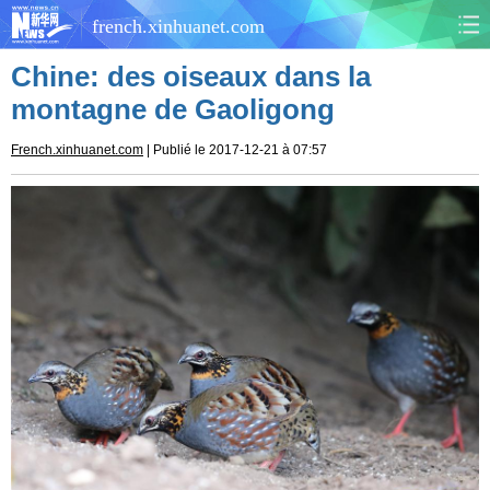
french.xinhuanet.com
Chine: des oiseaux dans la
CHINE
MONDE
montagne de Gaoligong
AFRIQUE
ÉCONOMIE
French.xinhuanet.com
| Publié le 2017-12-21 à 07:57
CULTURE
SOCIÉTÉ
SANTÉ
SPORTS
SCI&TECH
PLANÈTE
TOURISME
DOCUMENTS
DOSSIERS
PHOTOS
VIDÉOS