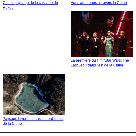
Chine: paysage de la cascade de
Vues aériennes à travers la Chine
Hukou
La première du film "Star Wars: The
Last Jedi" dans l'est de la Chine
Paysage hivernal dans le nord-ouest
de la Chine