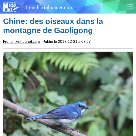
french.xinhuanet.com
Chine: des oiseaux dans la
CHINE
MONDE
montagne de Gaoligong
AFRIQUE
ÉCONOMIE
French.xinhuanet.com
| Publié le 2017-12-21 à 07:57
CULTURE
SOCIÉTÉ
SANTÉ
SPORTS
SCI&TECH
PLANÈTE
TOURISME
DOCUMENTS
DOSSIERS
PHOTOS
VIDÉOS