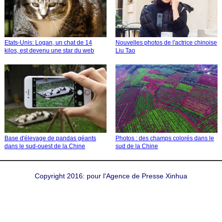
Etats-Unis: Logan, un chat de 14
Nouvelles photos de l'actrice chinoise
kilos, est devenu une star du web
Liu Tao
Base d'élevage de pandas géants
Photos : des champs colorés dans le
dans le sud-ouest de la Chine
sud de la Chine
Copyright 2016: pour l'Agence de Presse Xinhua