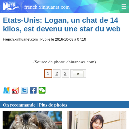
french.xinhuanet.com
Etats-Unis: Logan, un chat de 14
CHINE
MONDE
kilos, est devenu une star du web
AFRIQUE
ÉCONOMIE
French.xinhuanet.com
| Publié le 2016-10-08 à 07:10
CULTURE
SOCIÉTÉ
(Source de photo: chinanews.com)
SANTÉ
SPORTS
1
2
3
SCI&TECH
PLANÈTE
TOURISME
DOCUMENTS
On recommande | Plus de photos
DOSSIERS
PHOTOS
VIDÉOS