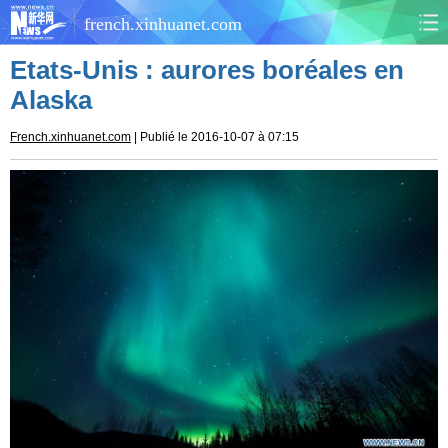
french.xinhuanet.com
Etats-Unis : aurores boréales en
CHINE
MONDE
Alaska
AFRIQUE
ÉCONOMIE
French.xinhuanet.com
| Publié le 2016-10-07 à 07:15
CULTURE
SOCIÉTÉ
SANTÉ
SPORTS
SCI&TECH
PLANÈTE
TOURISME
DOCUMENTS
DOSSIERS
PHOTOS
VIDÉOS