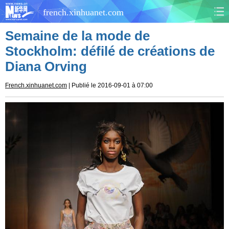
french.xinhuanet.com
Semaine de la mode de
CHINE
MONDE
Stockholm: défilé de créations de
Diana Orving
AFRIQUE
ÉCONOMIE
French.xinhuanet.com
| Publié le 2016-09-01 à 07:00
CULTURE
SOCIÉTÉ
SANTÉ
SPORTS
SCI&TECH
PLANÈTE
TOURISME
DOCUMENTS
DOSSIERS
PHOTOS
VIDÉOS