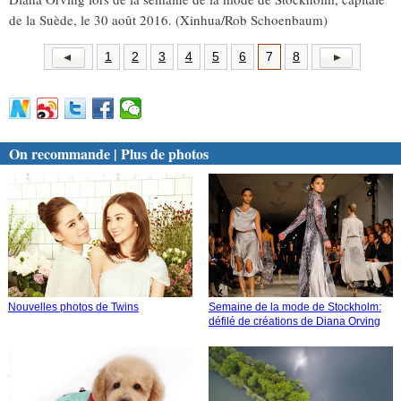
de la Suède, le 30 août 2016. (Xinhua/Rob Schoenbaum)
1
2
3
4
5
6
7
8
On recommande | Plus de photos
Nouvelles photos de Twins
Semaine de la mode de Stockholm:
défilé de créations de Diana Orving