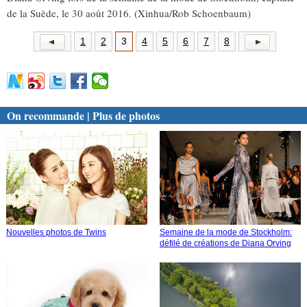
de la Suède, le 30 août 2016. (Xinhua/Rob Schoenbaum)
1
2
3
4
5
6
7
8
On recommande | Plus de photos
Nouvelles photos de Twins
Semaine de la mode de Stockholm:
défilé de créations de Diana Orving