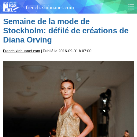
french.xinhuanet.com
Semaine de la mode de
CHINE
MONDE
Stockholm: défilé de créations de
Diana Orving
AFRIQUE
ÉCONOMIE
French.xinhuanet.com
| Publié le 2016-09-01 à 07:00
CULTURE
SOCIÉTÉ
SANTÉ
SPORTS
SCI&TECH
PLANÈTE
TOURISME
DOCUMENTS
DOSSIERS
PHOTOS
VIDÉOS