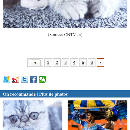
(Source: CNTV.cn)
1
2
3
4
5
6
7
On recommande | Plus de photos