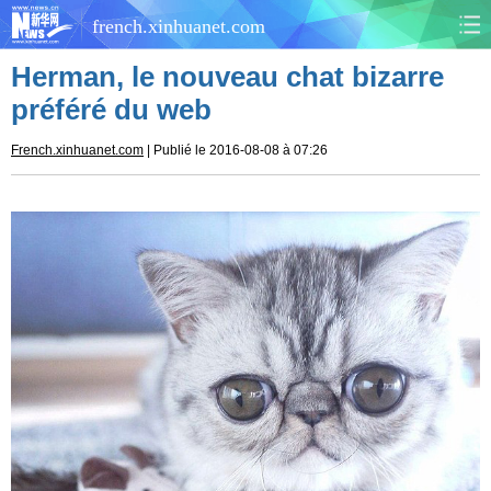
french.xinhuanet.com
Herman, le nouveau chat bizarre
CHINE
MONDE
préféré du web
AFRIQUE
ÉCONOMIE
French.xinhuanet.com
| Publié le 2016-08-08 à 07:26
CULTURE
SOCIÉTÉ
SANTÉ
SPORTS
SCI&TECH
PLANÈTE
TOURISME
DOCUMENTS
DOSSIERS
PHOTOS
VIDÉOS