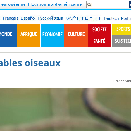
n européenne
|
Edition nord-américaine
ables oiseaux
French.xin