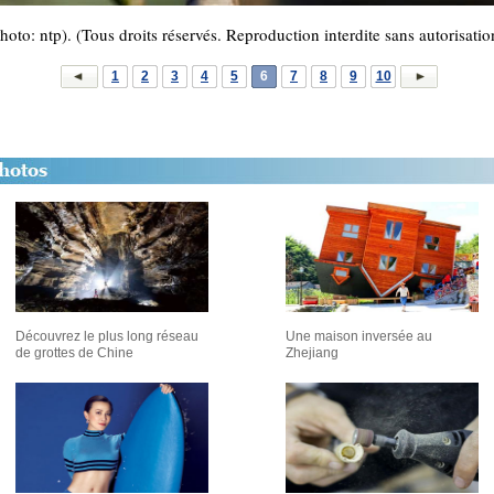
hoto: ntp). (Tous droits réservés. Reproduction interdite sans autorisatio
1
2
3
4
5
6
7
8
9
10
Découvrez le plus long réseau
Une maison inversée au
de grottes de Chine
Zhejiang