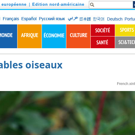
n européenne
|
Edition nord-américaine
ables oiseaux
French.xin