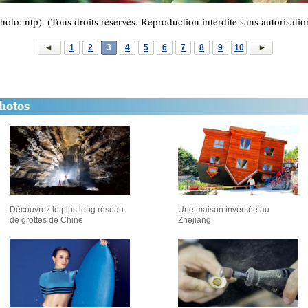
hoto: ntp). (Tous droits réservés. Reproduction interdite sans autorisatio
1
2
3
4
5
6
7
8
9
10
Découvrez le plus long réseau
Une maison inversée au
de grottes de Chine
Zhejiang