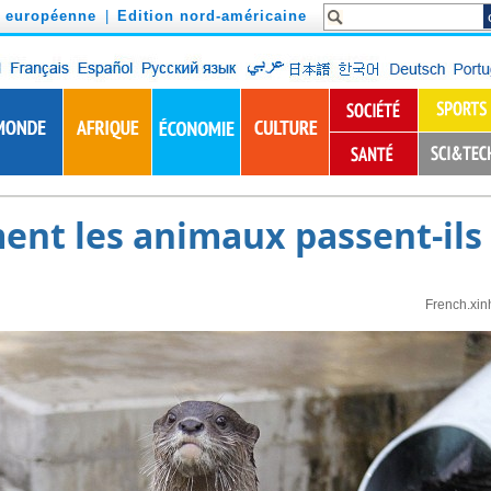
n européenne
|
Edition nord-américaine
nt les animaux passent-ils l
French.xin