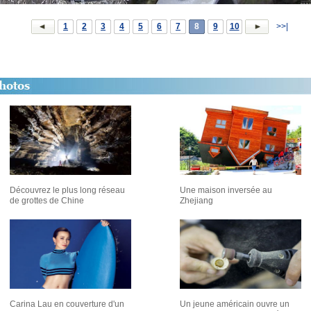
1
2
3
4
5
6
7
8
9
10
>>|
Découvrez le plus long réseau
Une maison inversée au
de grottes de Chine
Zhejiang
Carina Lau en couverture d'un
Un jeune américain ouvre un