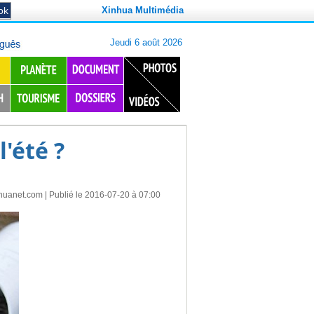
Xinhua Multimédia
'été ?
huanet.com
| Publié le 2016-07-20 à 07:00