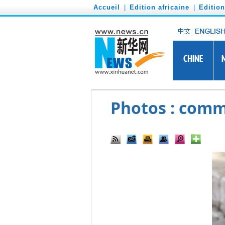
')
Accueil
|
Edition africaine
|
Editio
Photos : comme