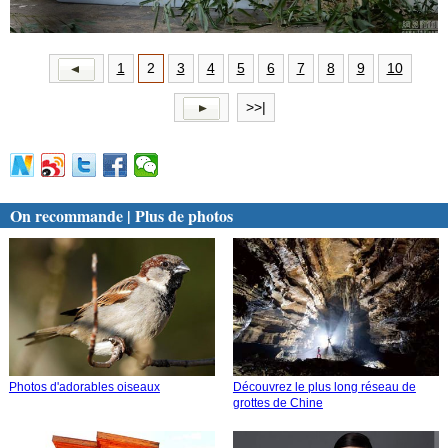
1
2
3
4
5
6
7
8
9
10
>>|
On recommande | Plus de photos
Photos d'adorables oiseaux
Découvrez le plus long réseau de
grottes de Chine