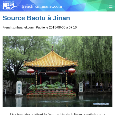
french.xinhuanet.com
Source Baotu à Jinan
CHINE
MONDE
French.xinhuanet.com
| Publié le 2015-08-05 à 07:10
AFRIQUE
ÉCONOMIE
CULTURE
SOCIÉTÉ
SANTÉ
SPORTS
SCI&TECH
PLANÈTE
TOURISME
DOCUMENTS
DOSSIERS
PHOTOS
VIDÉOS
Des touristes visitent la Source Baotu à Jinan, capitale de la