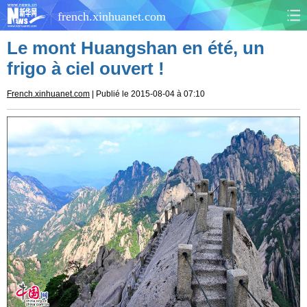
french.xinhuanet.com
Le mont Huangshan en été, un
CHINE
MONDE
frigo à ciel ouvert !
AFRIQUE
ÉCONOMIE
French.xinhuanet.com
| Publié le 2015-08-04 à 07:10
CULTURE
SOCIÉTÉ
SANTÉ
SPORTS
SCI&TECH
PLANÈTE
TOURISME
DOCUMENTS
DOSSIERS
PHOTOS
VIDÉOS