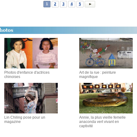
1
2
3
4
5
Photos d'enfance d'actrices
Art de la rue : peinture
chinoises
magnifique
Lin Chiling pose pour un
Annie, la plus vieille femelle
magazine
anaconda vert vivant en
captivité