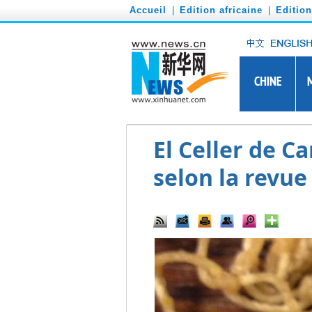
')
Accueil
|
Edition africaine
|
Editio
El Celler de C
selon la revue