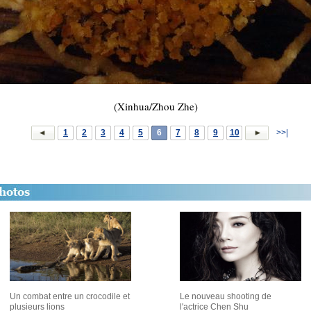
(Xinhua/Zhou Zhe)
1
2
3
4
5
6
7
8
9
10
>>|
Un combat entre un crocodile et
Le nouveau shooting de
plusieurs lions
l'actrice Chen Shu