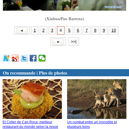
(Xinhua/Pau Barrena)
1
2
3
4
5
6
7
8
9
10
>>|
On recommande | Plus de photos
El Celler de Can Roca, meilleur
Un combat entre un crocodile et
restaurant du monde selon la revue
plusieurs lions