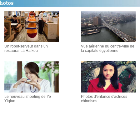
Un robot-serveur dans un
Vue aérienne du centre-ville de
restaurant à Haikou
la capitale égyptienne
Le nouveau shooting de Ye
Photos d'enfance d'actrices
Yiqian
chinoises