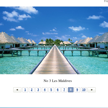
Fr
No 3 Les Maldives
1
2
3
4
5
6
7
8
9
10