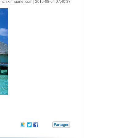
ench.xinhuanet.com
|
2015-08-04 07:40:37