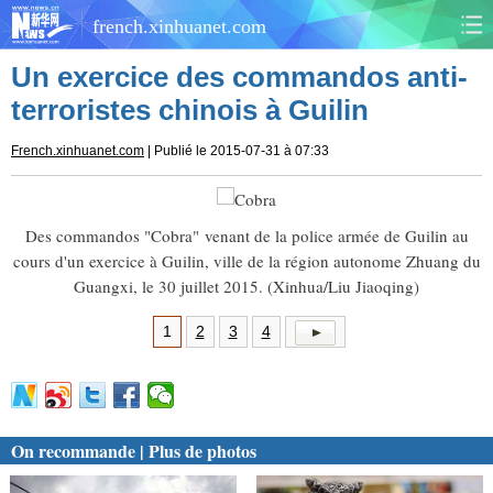
french.xinhuanet.com
Un exercice des commandos anti-
CHINE
MONDE
terroristes chinois à Guilin
AFRIQUE
ÉCONOMIE
French.xinhuanet.com
| Publié le 2015-07-31 à 07:33
CULTURE
SOCIÉTÉ
Des commandos "Cobra" venant de la police armée de Guilin au
SANTÉ
SPORTS
cours d'un exercice à Guilin, ville de la région autonome Zhuang du
Guangxi, le 30 juillet 2015. (Xinhua/Liu Jiaoqing)
SCI&TECH
PLANÈTE
1
2
3
4
TOURISME
DOCUMENTS
DOSSIERS
PHOTOS
On recommande | Plus de photos
VIDÉOS