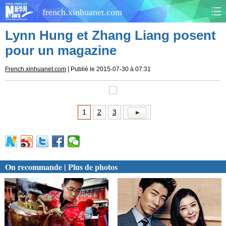
french.xinhuanet.com
Lynn Hung et Zhang Liang posent
CHINE
MONDE
pour un magazine
AFRIQUE
ÉCONOMIE
French.xinhuanet.com
| Publié le 2015-07-30 à 07:31
CULTURE
SOCIÉTÉ
1
2
3
SANTÉ
SPORTS
SCI&TECH
PLANÈTE
On recommande | Plus de photos
TOURISME
DOCUMENTS
DOSSIERS
PHOTOS
VIDÉOS